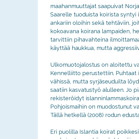
maahanmuuttajat saapuivat Norjast
Saarelle tuoduista koirista synty
ankariin oloihin sekä tehtäviin, joi
kokoavana koirana lampaiden, hev
tarvittiin pihavahteina ilmoittam
käyttää haukkua, mutta aggressiivi
Ulkomuotojalostus on aloitettu va
Kennelliitto perustettiin. Puhtaat
vähissä, mutta syrjäseuduilta löyde
saatiin kasvatustyö alulleen. Jo 
rekisteröidyt islanninlammaskoira
Pohjoismaihin on muodostunut vah
Tällä hetkellä (2008) rodun edusta
Eri puolilla Islantia koirat poikke