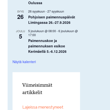
Oulussa
26 syyskuun
-
27 syyskuun
SYYS
26
Pohjoisen paimennuspäivät
Limingassa 26.-27.9.2026
5 joulukuun @ 08:00
-
6 joulukuun @
JOULU
5
17:00
Paimennuskoe ja
paimennuksen esikoe
Kerimäellä 5.-6.12.2026
Näytä kalenteri
Viimeisimmät
artikkelit
Lajeissa menestyneet