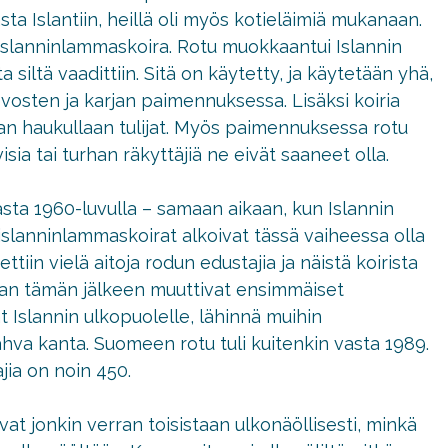
a Islantiin, heillä oli myös kotieläimiä mukanaan.
i islanninlammaskoira. Rotu muokkaantui Islannin
ta siltä vaadittiin. Sitä on käytetty, ja käytetään yhä,
osten ja karjan paimennuksessa. Lisäksi koiria
aan haukullaan tulijat. Myös paimennuksessa rotu
sia tai turhan räkyttäjiä ne eivät saaneet olla.
sta 1960-luvulla – samaan aikaan, kun Islannin
 islanninlammaskoirat alkoivat tässä vaiheessa olla
ttiin vielä aitoja rodun edustajia ja näistä koirista
pian tämän jälkeen muuttivat ensimmäiset
t Islannin ulkopuolelle, lähinnä muihin
va kanta. Suomeen rotu tuli kuitenkin vasta 1989.
jia on noin 450.
sivat jonkin verran toisistaan ulkonäöllisesti, minkä