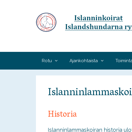
Siirry
sisältöön
Rotu
Ajankohtaista
Toimint
Islanninlammaskoi
Historia
Islanninlammaskoiran historia ul