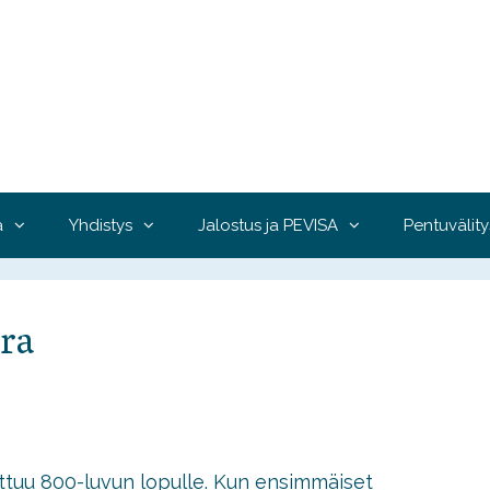
a
Yhdistys
Jalostus ja PEVISA
Pentuvälity
ra
ottuu 800-luvun lopulle. Kun ensimmäiset