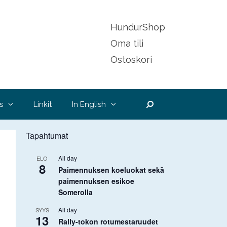
HundurShop
Oma tili
Ostoskori
Hae
s
Linkit
In English
Tapahtumat
All day
ELO
8
Paimennuksen koeluokat sekä
paimennuksen esikoe
Somerolla
All day
SYYS
13
Rally-tokon rotumestaruudet