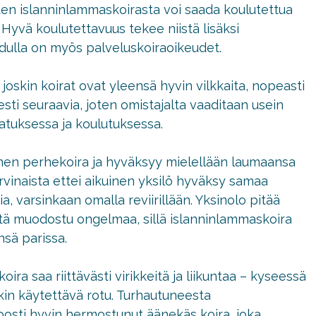
oten islanninlammaskoirasta voi saada koulutettua
 Hyvä koulutettavuus tekee niistä lisäksi
Rodulla on myös palveluskoiraoikeudet.
joskin koirat ovat yleensä hyvin vilkkaita, nopeasti
esti seuraavia, joten omistajalta vaaditaan usein
atuksessa ja koulutuksessa.
nen perhekoira ja hyväksyy mielellään laumaansa
arvinaista ettei aikuinen yksilö hyväksy samaa
a, varsinkaan omalla reviirillään. Yksinolo pitää
iitä muodostu ongelmaa, sillä islanninlammaskoira
nsä parissa.
ira saa riittävästi virikkeitä ja liikuntaa – kyseessä
kin käytettävä rotu. Turhautuneesta
posti hyvin hermostunut äänekäs koira, joka