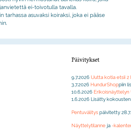
anvietettä ei-toivotulla tavalla.
n tarhassa asuvaksi koiraksi, joka ei pääse
in.
Päivitykset
9.7.2026
Uutta kotia etsii 2
3.7.2026
HundurShop
piin l
10.6.2026
Erikoisnäyttelyn
1.6.2026 Lisätty kokousten
Pentuvälitys
päivitetty 28.
Näyttelytilanne
ja
-kalenter