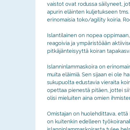
vaistot ovat rodussa säilyneet, j
apurin eläinten kuljetukseen tms.
erinomaisia toko/agility koiria. 
Islantilainen on nopea oppimaan, 
reagoivia ja ympäristöään aktiivis
pitkäjänteisyyttä koiran tapakasv
Islanninlammaskoira on erinomai
muita eläimiä. Sen sijaan ei ole h
sukupuolta edustavia vieraita koiri
opettaa pienestä pitäen, jottei s
olisi mieluiten aina omien ihmiste
Omistajan on huolehdittava, että ko
on kuitenkin edelleen työkoirana
islanninlammaskoirasta tulee hel