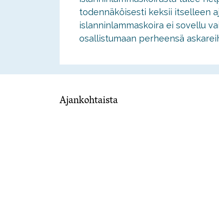
todennäköisesti keksii itselleen aj
islanninlammaskoira ei sovellu vai
osallistumaan perheensä askareih
Ajankohtaista