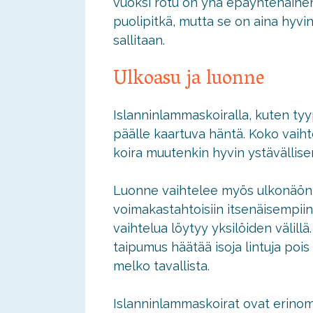
vuoksi rotu on yhä epäyhtenäinen 
puolipitkä, mutta se on aina hyvi
sallitaan.
Ulkoasu ja luonne
Islanninlammaskoiralla, kuten tyyp
päälle kaartuva häntä. Koko vaiht
koira muutenkin hyvin ystävällise
Luonne vaihtelee myös ulkonäön ta
voimakastahtoisiin itsenäisempiin
vaihtelua löytyy yksilöiden välill
taipumus häätää isoja lintuja pois
melko tavallista.
Islanninlammaskoirat ovat erinoma