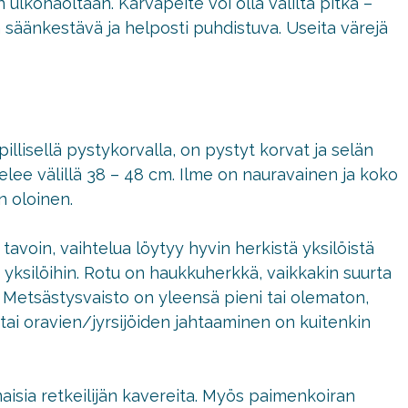
ulkonäöltään. Karvapeite voi olla väliltä pitkä –
n säänkestävä ja helposti puhdistuva. Useita värejä
illisellä pystykorvalla, on pystyt korvat ja selän
elee välillä 38 – 48 cm. Ilme on nauravainen ja koko
n oloinen.
voin, vaihtelua löytyy hyvin herkistä yksilöistä
 yksilöihin. Rotu on haukkuherkkä, vaikkakin suurta
ä. Metsästysvaisto on yleensä pieni tai olematon,
 tai oravien/jyrsijöiden jahtaaminen on kuitenkin
isia retkeilijän kavereita. Myös paimenkoiran