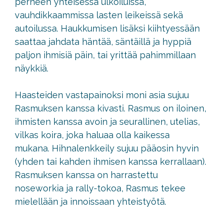
perheen yhteisessä ulkoiluissa,
vauhdikkaammissa lasten leikeissä sekä
autoilussa. Haukkumisen lisäksi kiihtyessään
saattaa jahdata häntää, säntäillä ja hyppiä
paljon ihmisiä päin, tai yrittää pahimmillaan
näykkiä.
Haasteiden vastapainoksi moni asia sujuu
Rasmuksen kanssa kivasti. Rasmus on iloinen,
ihmisten kanssa avoin ja seurallinen, utelias,
vilkas koira, joka haluaa olla kaikessa
mukana. Hihnalenkkeily sujuu pääosin hyvin
(yhden tai kahden ihmisen kanssa kerrallaan).
Rasmuksen kanssa on harrastettu
noseworkia ja rally-tokoa, Rasmus tekee
mielellään ja innoissaan yhteistyötä.