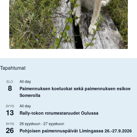
Tapahtumat
All day
ELO
8
Paimennuksen koeluokat sekä paimennuksen esikoe
Somerolla
All day
SYYS
13
Rally-tokon rotumestaruudet Oulussa
26 syyskuun
-
27 syyskuun
SYYS
26
Pohjoisen paimennuspäivät Limingassa 26.-27.9.2026