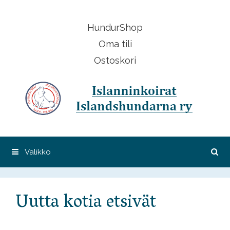
Siirry
sisältöön
HundurShop
Oma tili
Ostoskori
Valikko
Uutta kotia etsivät