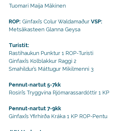
Tuomari Maija Mäkinen
ROP:
Ginfaxi’s Colur Waldamaður
VSP:
Metsäkasteen Glanna Geysa
Turistit:
Rastihaukun Punktur 1 ROP-Turisti
Ginfaxi’s Kolblakkur Raggi 2
Smahildur’s Máttugur Mikilmenni 3
Pennut-nartut 5-7kk
Rosiri’s Tryggvína Rjómarassardóttir 1 KP
Pennut-nartut 7-9kk
Ginfaxi’s Yfirhirða Kráka 1 KP ROP-Pentu