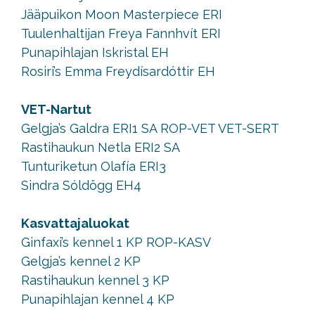
Jääpuikon Moon Masterpiece ERI
Tuulenhaltijan Freya Fannhvít ERI
Punapihlajan Iskristal EH
Rosiri’s Emma Freydísardóttir EH
VET-Nartut
Gelgja’s Galdra ERI1 SA ROP-VET VET-SERT
Rastihaukun Netla ERI2 SA
Tunturiketun Olafía ERI3
Sindra Sóldögg EH4
Kasvattajaluokat
Ginfaxi’s kennel 1 KP ROP-KASV
Gelgja’s kennel 2 KP
Rastihaukun kennel 3 KP
Punapihlajan kennel 4 KP