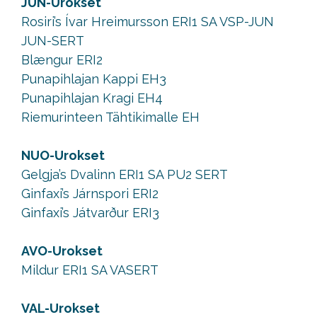
JUN-Urokset
Rosiri’s Ívar Hreimursson ERI1 SA VSP-JUN
JUN-SERT
Blængur ERI2
Punapihlajan Kappi EH3
Punapihlajan Kragi EH4
Riemurinteen Tähtikimalle EH
NUO-Urokset
Gelgja’s Dvalinn ERI1 SA PU2 SERT
Ginfaxi’s Járnspori ERI2
Ginfaxi’s Játvarður ERI3
AVO-Urokset
Mildur ERI1 SA VASERT
VAL-Urokset