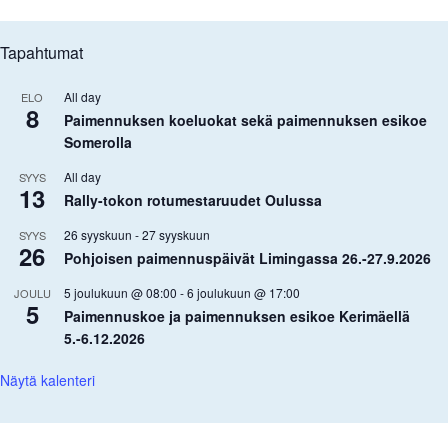
Tapahtumat
All day
ELO
8
Paimennuksen koeluokat sekä paimennuksen esikoe
Somerolla
All day
SYYS
13
Rally-tokon rotumestaruudet Oulussa
26 syyskuun
-
27 syyskuun
SYYS
26
Pohjoisen paimennuspäivät Limingassa 26.-27.9.2026
5 joulukuun @ 08:00
-
6 joulukuun @ 17:00
JOULU
5
Paimennuskoe ja paimennuksen esikoe Kerimäellä
5.-6.12.2026
Näytä kalenteri