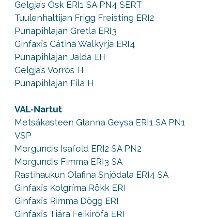
Gelgja’s Ósk ERI1 SA PN4 SERT
Tuulenhaltijan Frigg Freisting ERI2
Punapihlajan Gretla ERI3
Ginfaxi’s Cátina Walkyrja ERI4
Punapihlajan Jalda EH
Gelgja’s Vorrós H
Punapihlajan Fila H
VAL-Nartut
Metsäkasteen Glanna Geysa ERI1 SA PN1
VSP
Morgundis Isafold ERI2 SA PN2
Morgundis Fimma ERI3 SA
Rastihaukun Olafina Snjódala ERI4 SA
Ginfaxi’s Kolgríma Rökk ERI
Ginfaxi’s Rimma Dögg ERI
Ginfaxi’s Tjára Feikirófa ERI