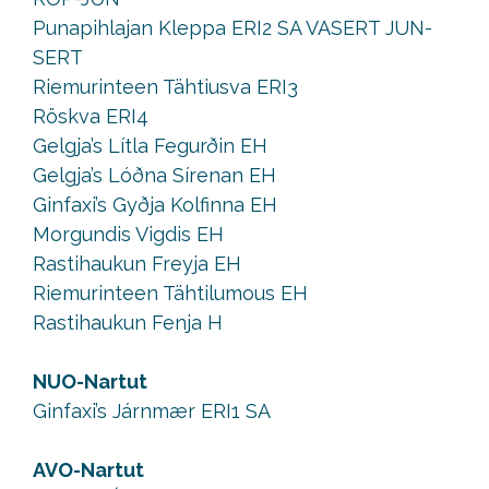
Punapihlajan Kleppa ERI2 SA VASERT JUN-
SERT
Riemurinteen Tähtiusva ERI3
Röskva ERI4
Gelgja’s Lítla Fegurðin EH
Gelgja’s Lóðna Sírenan EH
Ginfaxi’s Gyðja Kolfinna EH
Morgundis Vigdis EH
Rastihaukun Freyja EH
Riemurinteen Tähtilumous EH
Rastihaukun Fenja H
NUO-Nartut
Ginfaxi’s Járnmær ERI1 SA
AVO-Nartut