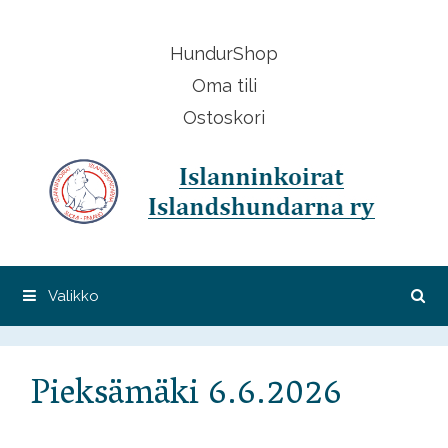
Siirry
sisältöön
HundurShop
Oma tili
Ostoskori
Valikko
Pieksämäki 6.6.2026