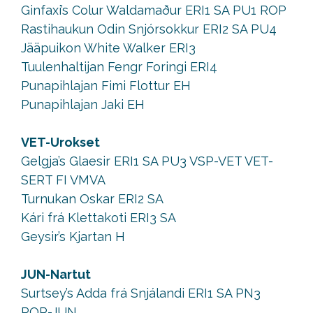
Ginfaxi’s Colur Waldamaður ERI1 SA PU1 ROP
Rastihaukun Odin Snjórsokkur ERI2 SA PU4
Jääpuikon White Walker ERI3
Tuulenhaltijan Fengr Foringi ERI4
Punapihlajan Fimi Flottur EH
Punapihlajan Jaki EH
VET-Urokset
Gelgja’s Glaesir ERI1 SA PU3 VSP-VET VET-
SERT FI VMVA
Turnukan Oskar ERI2 SA
Kári frá Klettakoti ERI3 SA
Geysir’s Kjartan H
JUN-Nartut
Surtsey’s Adda frá Snjálandi ERI1 SA PN3
ROP-JUN