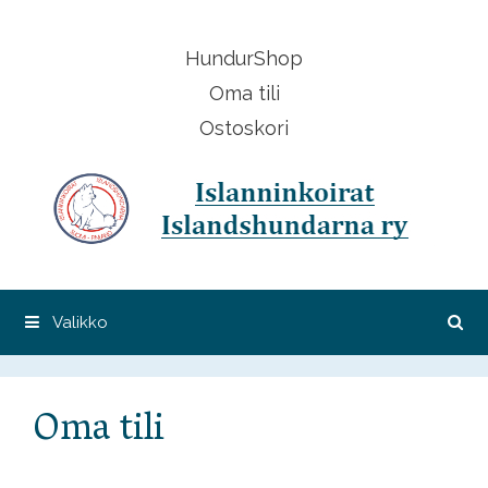
Siirry
sisältöön
HundurShop
Oma tili
Ostoskori
Valikko
Oma tili