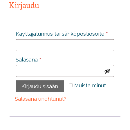
Kirjaudu
Vaaditaa
Käyttäjätunnus tai sähköpostiosoite
*
Vaaditaan
Salasana
*
Muista minut
Kirjaudu sisään
Salasana unohtunut?