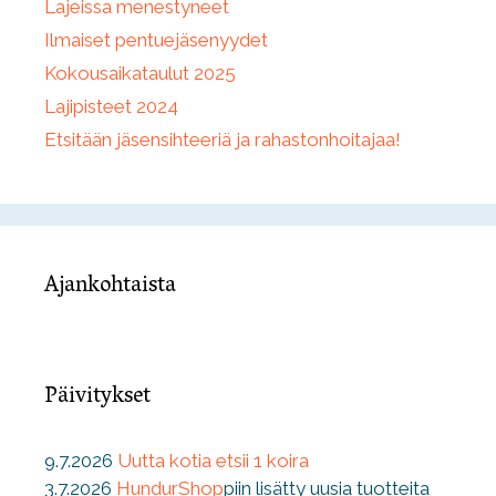
Lajeissa menestyneet
Ilmaiset pentuejäsenyydet
Kokousaikataulut 2025
Lajipisteet 2024
Etsitään jäsensihteeriä ja rahastonhoitajaa!
Ajankohtaista
Päivitykset
9.7.2026
Uutta kotia etsii 1 koira
3.7.2026
HundurShop
piin lisätty uusia tuotteita