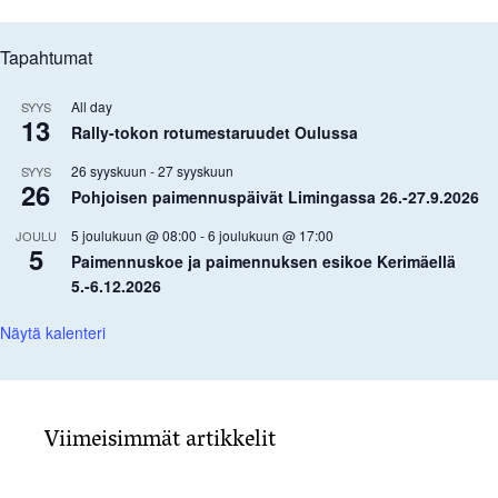
Tapahtumat
All day
SYYS
13
Rally-tokon rotumestaruudet Oulussa
26 syyskuun
-
27 syyskuun
SYYS
26
Pohjoisen paimennuspäivät Limingassa 26.-27.9.2026
5 joulukuun @ 08:00
-
6 joulukuun @ 17:00
JOULU
5
Paimennuskoe ja paimennuksen esikoe Kerimäellä
5.-6.12.2026
Näytä kalenteri
Viimeisimmät artikkelit