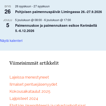
26 syyskuun
-
27 syyskuun
SYYS
26
Pohjoisen paimennuspäivät Limingassa 26.-27.9.2026
5 joulukuun @ 08:00
-
6 joulukuun @ 17:00
JOULU
5
Paimennuskoe ja paimennuksen esikoe Kerimäellä
5.-6.12.2026
Näytä kalenteri
Viimeisimmät artikkelit
Lajeissa menestyneet
Ilmaiset pentuejäsenyydet
Kokousaikataulut 2025
Lajipisteet 2024
Etsitään jäsensihteeriä ja rahastonhoitajaa!