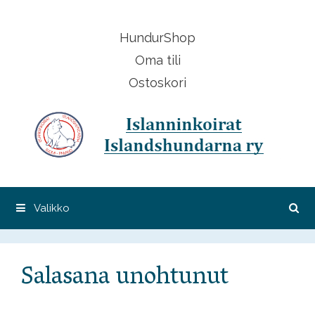
Siirry
sisältöön
HundurShop
Oma tili
Ostoskori
Valikko
Salasana unohtunut