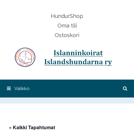
Siirry
sisältöön
HundurShop
Oma tili
Ostoskori
Valikko
« Kaikki Tapahtumat