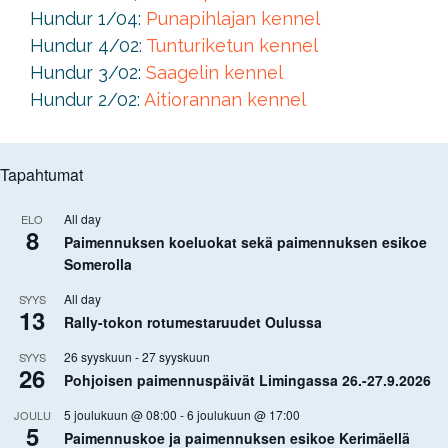
Hundur 1/04:
Punapihlajan kennel
Hundur 4/02:
Tunturiketun kennel
Hundur 3/02:
Saagelin kennel
Hundur 2/02:
Aitiorannan kennel
Tapahtumat
All day
ELO
8
Paimennuksen koeluokat sekä paimennuksen esikoe
Somerolla
All day
SYYS
13
Rally-tokon rotumestaruudet Oulussa
26 syyskuun
-
27 syyskuun
SYYS
26
Pohjoisen paimennuspäivät Limingassa 26.-27.9.2026
5 joulukuun @ 08:00
-
6 joulukuun @ 17:00
JOULU
5
Paimennuskoe ja paimennuksen esikoe Kerimäellä