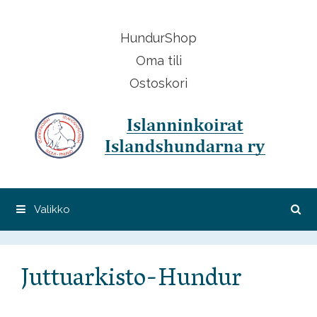
Siirry
sisältöön
HundurShop
Oma tili
Ostoskori
Valikko
Juttuarkisto-Hundur