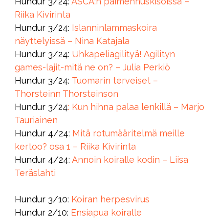
Hundur 3/24:
ASCA:n paimennuskisoissa –
Riika Kivirinta
Hundur 3/24:
Islanninlammaskoira
näyttelyissä – Nina Katajala
Hundur 3/24:
Uhkapeliagilityä! Agilityn
games-lajit-mitä ne on? – Julia Perkiö
Hundur 3/24:
Tuomarin terveiset –
Thorsteinn Thorsteinson
Hundur 3/24
: Kun hihna palaa lenkillä – Marjo
Tauriainen
Hundur 4/24:
Mitä rotumääritelmä meille
kertoo? osa 1 – Riika Kivirinta
Hundur 4/24:
Annoin koiralle kodin – Liisa
Teräslahti
Hundur 3/10:
Koiran herpesvirus
Hundur 2/10:
Ensiapua koiralle