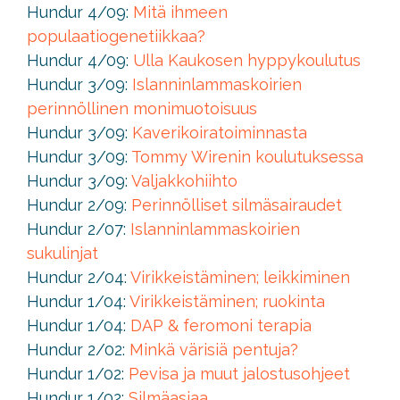
Hundur 4/09:
Mitä ihmeen
populaatiogenetiikkaa?
Hundur 4/09:
Ulla Kaukosen hyppykoulutus
Hundur 3/09:
Islanninlammaskoirien
perinnöllinen monimuotoisuus
Hundur 3/09:
Kaverikoiratoiminnasta
Hundur 3/09:
Tommy Wirenin koulutuksessa
Hundur 3/09:
Valjakkohiihto
Hundur 2/09:
Perinnölliset silmäsairaudet
Hundur 2/07:
Islanninlammaskoirien
sukulinjat
Hundur 2/04:
Virikkeistäminen; leikkiminen
Hundur 1/04:
Virikkeistäminen; ruokinta
Hundur 1/04:
DAP & feromoni terapia
Hundur 2/02:
Minkä värisiä pentuja?
Hundur 1/02:
Pevisa ja muut jalostusohjeet
Hundur 1/02:
Silmäasiaa