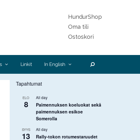
HundurShop
Oma tili
Ostoskori
Hae
s
Linkit
In English
Tapahtumat
All day
ELO
8
Paimennuksen koeluokat sekä
paimennuksen esikoe
Somerolla
All day
SYYS
13
Rally-tokon rotumestaruudet