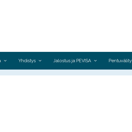
a
Yhdistys
Jalostus ja PEVISA
Pentuvälity