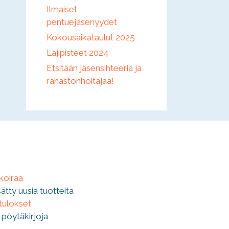
Ilmaiset
pentuejäsenyydet
Kokousaikataulut 2025
Lajipisteet 2024
Etsitään jäsensihteeriä ja
rahastonhoitajaa!
 koiraa
isätty uusia tuotteita
 tulokset
 pöytäkirjoja