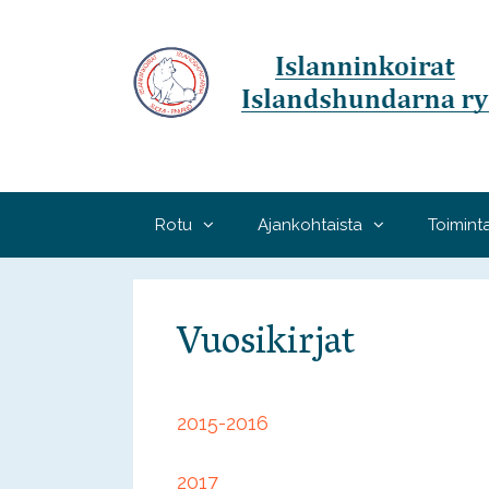
Siirry
sisältöön
Rotu
Ajankohtaista
Toimint
Vuosikirjat
2015-2016
2017