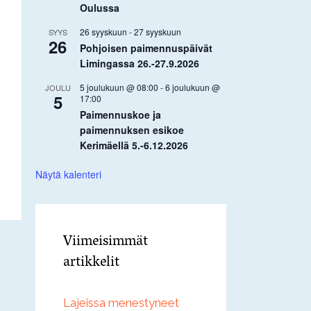
Oulussa
26 syyskuun
-
27 syyskuun
SYYS
26
Pohjoisen paimennuspäivät
Limingassa 26.-27.9.2026
5 joulukuun @ 08:00
-
6 joulukuun @
JOULU
5
17:00
Paimennuskoe ja
paimennuksen esikoe
Kerimäellä 5.-6.12.2026
Näytä kalenteri
Viimeisimmät
artikkelit
Lajeissa menestyneet