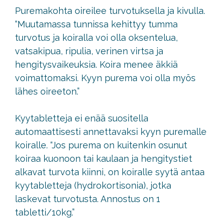
Puremakohta oireilee turvotuksella ja kivulla.
“Muutamassa tunnissa kehittyy tumma
turvotus ja koiralla voi olla oksentelua,
vatsakipua, ripulia, verinen virtsa ja
hengitysvaikeuksia. Koira menee äkkiä
voimattomaksi. Kyyn purema voi olla myös
lähes oireeton.”
Kyytabletteja ei enää suositella
automaattisesti annettavaksi kyyn puremalle
koiralle. “Jos purema on kuitenkin osunut
koiraa kuonoon tai kaulaan ja hengitystiet
alkavat turvota kiinni, on koiralle syytä antaa
kyytabletteja (hydrokortisonia), jotka
laskevat turvotusta. Annostus on 1
tabletti/10kg.”