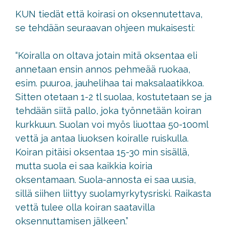
KUN tiedät että koirasi on oksennutettava,
se tehdään seuraavan ohjeen mukaisesti:
“Koiralla on oltava jotain mitä oksentaa eli
annetaan ensin annos pehmeää ruokaa,
esim. puuroa, jauhelihaa tai maksalaatikkoa.
Sitten otetaan 1-2 tl suolaa, kostutetaan se ja
tehdään siitä pallo, joka työnnetään koiran
kurkkuun. Suolan voi myös liuottaa 50-100ml
vettä ja antaa liuoksen koiralle ruiskulla.
Koiran pitäisi oksentaa 15-30 min sisällä,
mutta suola ei saa kaikkia koiria
oksentamaan. Suola-annosta ei saa uusia,
sillä siihen liittyy suolamyrkytysriski. Raikasta
vettä tulee olla koiran saatavilla
oksennuttamisen jälkeen.”