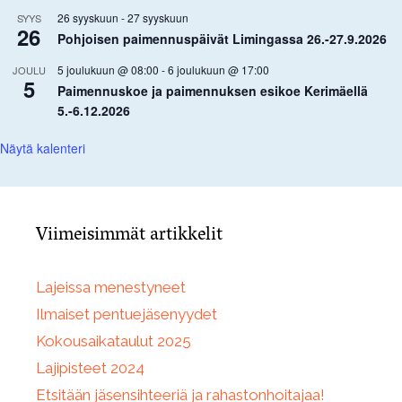
26 syyskuun
-
27 syyskuun
SYYS
26
Pohjoisen paimennuspäivät Limingassa 26.-27.9.2026
5 joulukuun @ 08:00
-
6 joulukuun @ 17:00
JOULU
5
Paimennuskoe ja paimennuksen esikoe Kerimäellä
5.-6.12.2026
Näytä kalenteri
Viimeisimmät artikkelit
Lajeissa menestyneet
Ilmaiset pentuejäsenyydet
Kokousaikataulut 2025
Lajipisteet 2024
Etsitään jäsensihteeriä ja rahastonhoitajaa!