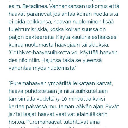
esim. Betadinea. Vanhankansan uskomus että
haavat paranevat jos antaa koiran nuolla sitä
ei pidä paikkansa, haavan nuoleminen lisää
tulehtumisriskiä, koska koiran suussa on
paljon bakteereita. Käytä kauluria estääksesi
koiraa nuolemasta haavojaan tai sidoksia.
“Cothivet-haavasuihketta voi käyttää haavan
desinfiointiin. Hajunsa takia se yleensä
vähentää myös nuolemista.”
“Puremahaavan ympäriltä leikataan karvat,
haava puhdistetaan ja niitä suihkutellaan
lämpimällä vedellä 5–10 minuuttia kaksi
kertaa päivässä muutaman päivän ajan. Syvät
ja/tai laajat haavat vaativat eläinlääkärin
hoitoa. Puremahaavat tulehtuvat aina