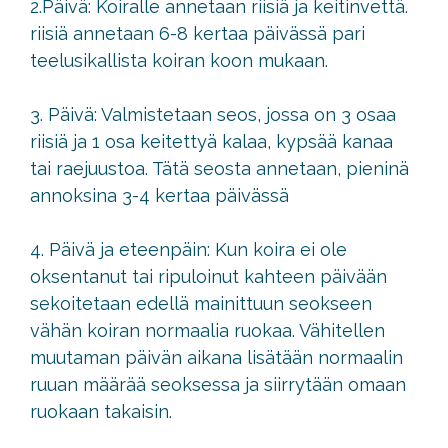
2.Päivä: Koiralle annetaan riisiä ja keitinvettä.
riisiä annetaan 6-8 kertaa päivässä pari
teelusikallista koiran koon mukaan.
3. Päivä: Valmistetaan seos, jossa on 3 osaa
riisiä ja 1 osa keitettyä kalaa, kypsää kanaa
tai raejuustoa. Tätä seosta annetaan, pieninä
annoksina 3-4 kertaa päivässä
4. Päivä ja eteenpäin: Kun koira ei ole
oksentanut tai ripuloinut kahteen päivään
sekoitetaan edellä mainittuun seokseen
vähän koiran normaalia ruokaa. Vähitellen
muutaman päivän aikana lisätään normaalin
ruuan määrää seoksessa ja siirrytään omaan
ruokaan takaisin.