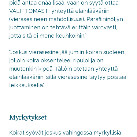
pidä antaa enää lisää, vaan on syytä ottaa
VÄLITTÖMÄSTI yhteyttä eläinlääkäriin
(vierasesineen mahdollisuus). Parafiininöljyn
juottaminen on tehtävä erittäin varovasti,
jotta sitä ei mene keuhkoihin.”
“Joskus vierasesine jää jumiin koiran suoleen,
jolloin koira oksentelee, ripuloi ja on
muutenkin kipeä. Tällöin otetaan yhteyttä
eläinlääkäriin, sillä vierasesine täytyy poistaa
leikkauksella.”
Myrkytykset
Koirat syövät joskus vahingossa myrkyllisiä