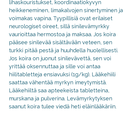
lihaskouristukset, koordinaatiokyvyn
heikkeneminen, limakalvojen sinertyminen ja
voimakas vapina. Tyypillisiä ovat erilaiset
neurologiset oireet, sillä sinilevämyrkky
vaurioittaa hermostoa ja maksaa. Jos koira
pääsee sinilevää sisältävään veteen, sen
turkki pitää pestä ja huuhdella huolellisesti.
Jos koira on juonut sinilevävettä, sen voi
yrittää oksennuttaa ja sille voi antaa
hiilitabletteja ensiavuksi (1g/kg). Lääkehiili
saattaa vähentää myrkyn imeytymistä.
Lääkehiiltä saa apteekeista tabletteina,
murskana ja pulverina. Levämyrkytyksen
saanut koira tulee viedä heti eläinlääkäriin.