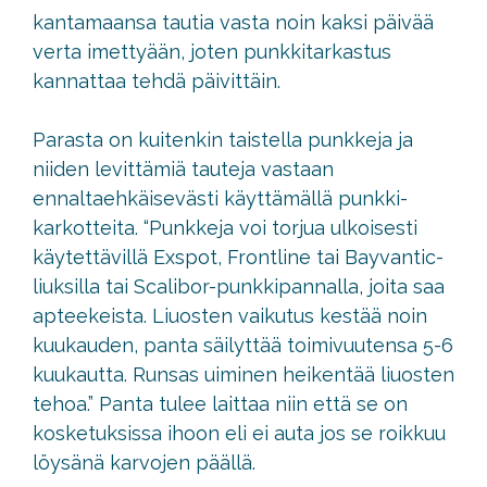
kantamaansa tautia vasta noin kaksi päivää
verta imettyään, joten punkkitarkastus
kannattaa tehdä päivittäin.
Parasta on kuitenkin taistella punkkeja ja
niiden levittämiä tauteja vastaan
ennaltaehkäisevästi käyttämällä punkki-
karkotteita. “Punkkeja voi torjua ulkoisesti
käytettävillä Exspot, Frontline tai Bayvantic-
liuksilla tai Scalibor-punkkipannalla, joita saa
apteekeista. Liuosten vaikutus kestää noin
kuukauden, panta säilyttää toimivuutensa 5-6
kuukautta. Runsas uiminen heikentää liuosten
tehoa.” Panta tulee laittaa niin että se on
kosketuksissa ihoon eli ei auta jos se roikkuu
löysänä karvojen päällä.