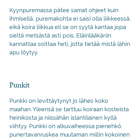
Kyynpuremassa pätee samat ohjeet kuin
ihmisellä, puremakohta ei saisi olla liikkeessä,
eikä koira liikkua eli se on syytä kantaa jopa
sieltä metsästä asti pois. Eläinlääkäriin
kannattaa soittaa heti, jotta tietää mistä lähin
apu löytyy.
Punkit
Punkki on levittäytynyt jo lähes koko
maahan. Yleensä se tarttuu koiraan kosteista
heinikosta ja niissähän islantilainen kyllä
viihtyy. Punkki on alkuvaiheessa pienehkö
punertavanruskea muutaman millin kokoinen