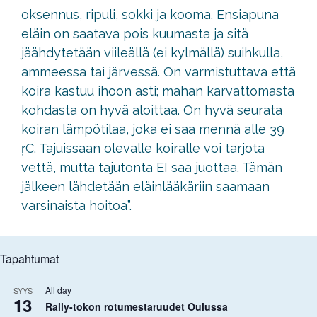
oksennus, ripuli, sokki ja kooma. Ensiapuna
eläin on saatava pois kuumasta ja sitä
jäähdytetään viileällä (ei kylmällä) suihkulla,
ammeessa tai järvessä. On varmistuttava että
koira kastuu ihoon asti; mahan karvattomasta
kohdasta on hyvä aloittaa. On hyvä seurata
koiran lämpötilaa, joka ei saa mennä alle 39
ŗC. Tajuissaan olevalle koiralle voi tarjota
vettä, mutta tajutonta EI saa juottaa. Tämän
jälkeen lähdetään eläinlääkäriin saamaan
varsinaista hoitoa”.
Tapahtumat
All day
SYYS
13
Rally-tokon rotumestaruudet Oulussa