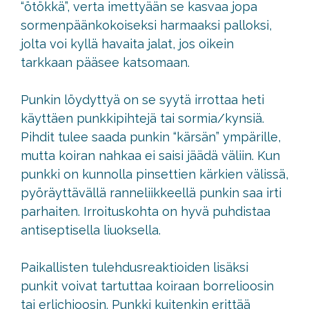
“ötökkä”, verta imettyään se kasvaa jopa
sormenpäänkokoiseksi harmaaksi palloksi,
jolta voi kyllä havaita jalat, jos oikein
tarkkaan pääsee katsomaan.
Punkin löydyttyä on se syytä irrottaa heti
käyttäen punkkipihtejä tai sormia/kynsiä.
Pihdit tulee saada punkin “kärsän” ympärille,
mutta koiran nahkaa ei saisi jäädä väliin. Kun
punkki on kunnolla pinsettien kärkien välissä,
pyöräyttävällä ranneliikkeellä punkin saa irti
parhaiten. Irroituskohta on hyvä puhdistaa
antiseptisella liuoksella.
Paikallisten tulehdusreaktioiden lisäksi
punkit voivat tartuttaa koiraan borrelioosin
tai erlichioosin. Punkki kuitenkin erittää