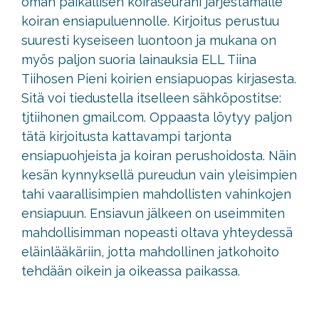
oman paikallisen koiraseurani järjestämälle
koiran ensiapuluennolle. Kirjoitus perustuu
suuresti kyseiseen luontoon ja mukana on
myös paljon suoria lainauksia ELL Tiina
Tiihosen Pieni koirien ensiapuopas kirjasesta.
Sitä voi tiedustella itselleen sähköpostitse:
tjtiihonen gmail.com. Oppaasta löytyy paljon
tätä kirjoitusta kattavampi tarjonta
ensiapuohjeista ja koiran perushoidosta. Näin
kesän kynnyksellä pureudun vain yleisimpien
tahi vaarallisimpien mahdollisten vahinkojen
ensiapuun. Ensiavun jälkeen on useimmiten
mahdollisimman nopeasti oltava yhteydessä
eläinlääkäriin, jotta mahdollinen jatkohoito
tehdään oikein ja oikeassa paikassa.