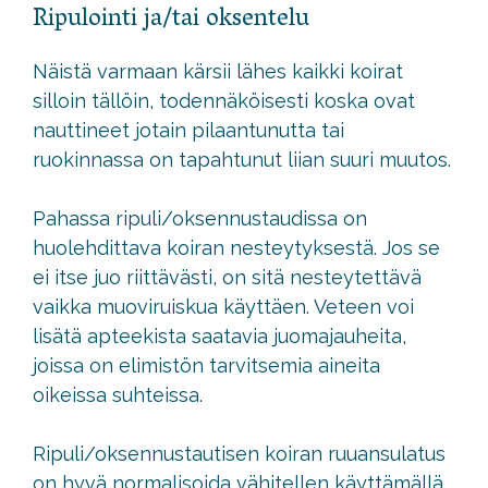
Ripulointi ja/tai oksentelu
Näistä varmaan kärsii lähes kaikki koirat
silloin tällöin, todennäköisesti koska ovat
nauttineet jotain pilaantunutta tai
ruokinnassa on tapahtunut liian suuri muutos.
Pahassa ripuli/oksennustaudissa on
huolehdittava koiran nesteytyksestä. Jos se
ei itse juo riittävästi, on sitä nesteytettävä
vaikka muoviruiskua käyttäen. Veteen voi
lisätä apteekista saatavia juomajauheita,
joissa on elimistön tarvitsemia aineita
oikeissa suhteissa.
Ripuli/oksennustautisen koiran ruuansulatus
on hyvä normalisoida vähitellen käyttämällä