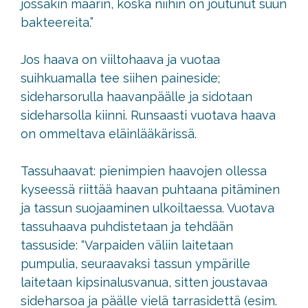
jossakin määrin, koska niihin on joutunut suun
bakteereita.”
Jos haava on viiltohaava ja vuotaa
suihkuamalla tee siihen paineside;
sideharsorulla haavanpäälle ja sidotaan
sideharsolla kiinni. Runsaasti vuotava haava
on ommeltava eläinlääkärissä.
Tassuhaavat: pienimpien haavojen ollessa
kyseessä riittää haavan puhtaana pitäminen
ja tassun suojaaminen ulkoiltaessa. Vuotava
tassuhaava puhdistetaan ja tehdään
tassuside: “Varpaiden väliin laitetaan
pumpulia, seuraavaksi tassun ympärille
laitetaan kipsinalusvanua, sitten joustavaa
sideharsoa ja päälle vielä tarrasidettä (esim.