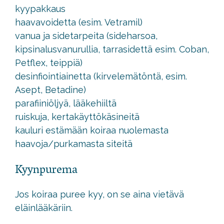
kyypakkaus
haavavoidetta (esim. Vetramil)
vanua ja sidetarpeita (sideharsoa,
kipsinalusvanurullia, tarrasidettä esim. Coban,
Petflex, teippiä)
desinfiointiainetta (kirvelemätöntä, esim.
Asept, Betadine)
parafiiniöljyä, lääkehiiltä
ruiskuja, kertakäyttökäsineitä
kauluri estämään koiraa nuolemasta
haavoja/purkamasta siteitä
Kyynpurema
Jos koiraa puree kyy, on se aina vietävä
eläinlääkäriin.