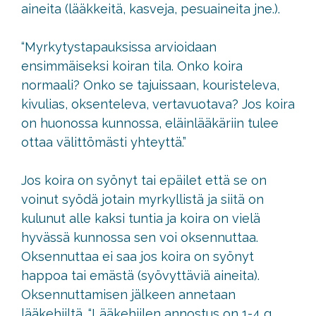
aineita (lääkkeitä, kasveja, pesuaineita jne.).
“Myrkytystapauksissa arvioidaan
ensimmäiseksi koiran tila. Onko koira
normaali? Onko se tajuissaan, kouristeleva,
kivulias, oksenteleva, vertavuotava? Jos koira
on huonossa kunnossa, eläinlääkäriin tulee
ottaa välittömästi yhteyttä.”
Jos koira on syönyt tai epäilet että se on
voinut syödä jotain myrkyllistä ja siitä on
kulunut alle kaksi tuntia ja koira on vielä
hyvässä kunnossa sen voi oksennuttaa.
Oksennuttaa ei saa jos koira on syönyt
happoa tai emästä (syövyttäviä aineita).
Oksennuttamisen jälkeen annetaan
lääkehiiltä. “Lääkehiilen annostus on 1-4 g