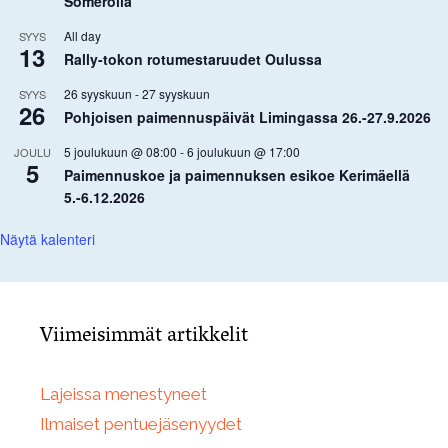
Somerolla
All day
SYYS
13
Rally-tokon rotumestaruudet Oulussa
26 syyskuun
-
27 syyskuun
SYYS
26
Pohjoisen paimennuspäivät Limingassa 26.-27.9.2026
5 joulukuun @ 08:00
-
6 joulukuun @ 17:00
JOULU
5
Paimennuskoe ja paimennuksen esikoe Kerimäellä
5.-6.12.2026
Näytä kalenteri
Viimeisimmät artikkelit
Lajeissa menestyneet
Ilmaiset pentuejäsenyydet