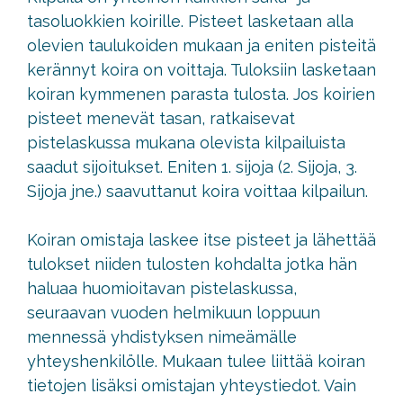
tasoluokkien koirille. Pisteet lasketaan alla
olevien taulukoiden mukaan ja eniten pisteitä
kerännyt koira on voittaja. Tuloksiin lasketaan
koiran kymmenen parasta tulosta. Jos koirien
pisteet menevät tasan, ratkaisevat
pistelaskussa mukana olevista kilpailuista
saadut sijoitukset. Eniten 1. sijoja (2. Sijoja, 3.
Sijoja jne.) saavuttanut koira voittaa kilpailun.
Koiran omistaja laskee itse pisteet ja lähettää
tulokset niiden tulosten kohdalta jotka hän
haluaa huomioitavan pistelaskussa,
seuraavan vuoden helmikuun loppuun
mennessä yhdistyksen nimeämälle
yhteyshenkilölle. Mukaan tulee liittää koiran
tietojen lisäksi omistajan yhteystiedot. Vain