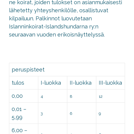
ne koirat, joiden tulokset on asianmukaisesti
lähetetty yhteyshenkilölle, osallistuvat
kilpailuun. Palkinnot luovutetaan
Islanninkoirat-Islandshundarna ry:n
seuraavan vuoden erikoisnäyttelyssä.
peruspisteet
tulos
I-luokka
II-luokka
III-luokka
0,00
4
8
12
0,01 –
3
6
9
5,99
6,00 –