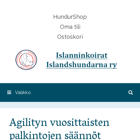
Siirry
sisältöön
HundurShop
Oma tili
Ostoskori
Valikko
Agilityn vuosittaisten
palkintojen säännöt