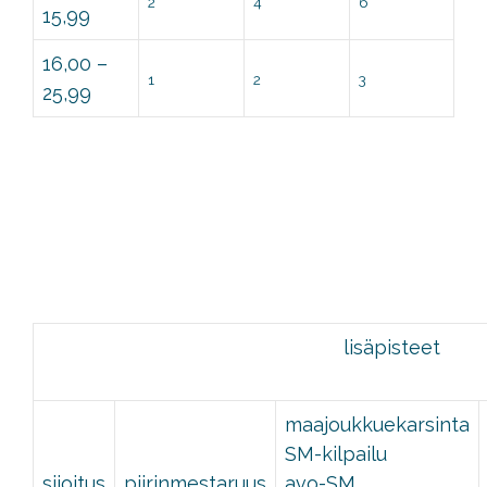
2
4
6
15,99
16,00 –
1
2
3
25,99
lisäpisteet
maajoukkuekarsinta
SM-kilpailu
sijoitus
piirinmestaruus
avo-SM