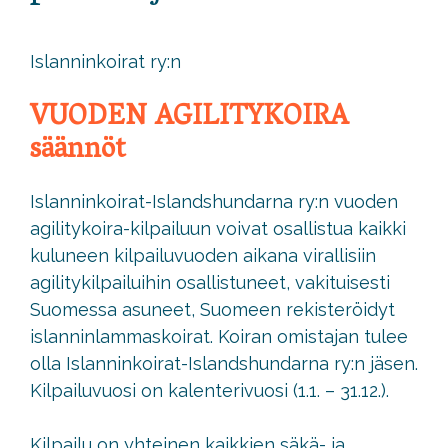
Islanninkoirat ry:n
VUODEN AGILITYKOIRA
säännöt
Islanninkoirat-Islandshundarna ry:n vuoden
agilitykoira-kilpailuun voivat osallistua kaikki
kuluneen kilpailuvuoden aikana virallisiin
agilitykilpailuihin osallistuneet, vakituisesti
Suomessa asuneet, Suomeen rekisteröidyt
islanninlammaskoirat. Koiran omistajan tulee
olla Islanninkoirat-Islandshundarna ry:n jäsen.
Kilpailuvuosi on kalenterivuosi (1.1. – 31.12.).
Kilpailu on yhteinen kaikkien säkä- ja