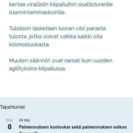
kertaa virallisiin kilpailuihin osallistuneille
islanninlammaskoirille.
Tuloksiin lasketaan koiran viisi parasta
tulosta, jotka voivat vaikka kaikki olla
kolmosluokasta.
Muuten säännöt ovat samat kuin vuoden
agilitykoira-kilpailussa.
Tapahtumat
All day
ELO
8
Paimennuksen koeluokat sekä paimennuksen esikoe