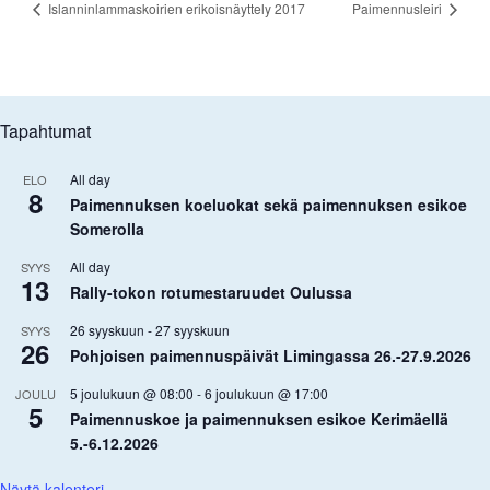
Islanninlammaskoirien erikoisnäyttely 2017
Paimennusleiri
Tapahtumat
All day
ELO
8
Paimennuksen koeluokat sekä paimennuksen esikoe
Somerolla
All day
SYYS
13
Rally-tokon rotumestaruudet Oulussa
26 syyskuun
-
27 syyskuun
SYYS
26
Pohjoisen paimennuspäivät Limingassa 26.-27.9.2026
5 joulukuun @ 08:00
-
6 joulukuun @ 17:00
JOULU
5
Paimennuskoe ja paimennuksen esikoe Kerimäellä
5.-6.12.2026
Näytä kalenteri