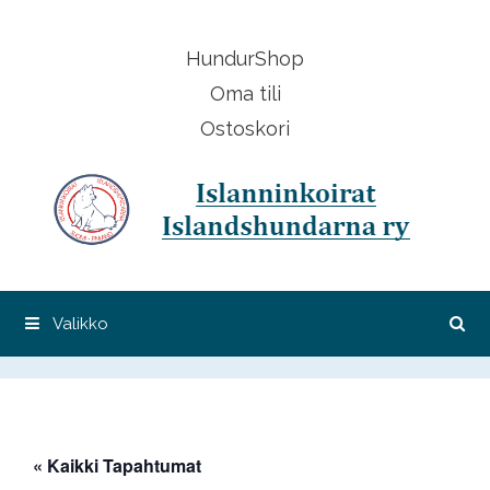
Siirry
sisältöön
HundurShop
Oma tili
Ostoskori
Valikko
« Kaikki Tapahtumat