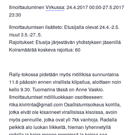
Ilmoittautuminen
Virkussa
: 24.4.2017 00:00-27.5.2017
23:30
Ilmoittautumisen lisätieto: Etusijalla olevat 24.4.-2.5.
muut 3.5.-27..5.
Rajoitukset: Etusija järjestävän yhdistyksen jäsenillä
Koiramäärää koskeva rajoitus: 60
Rally-tokossa pidetään myös möllikisa sunnuntaina
11.6 pääosin ennen virallista kilpailua, aloittaen noin
kello 9.30. Tuomarina tässä on Anne Vaskio.
Ilmoittautumiset mölliluokkaan osoitteeseen:
riika.kivirinta@gmail.com Osallistumisoikeus koirilla,
jotka eivät ole kisanneet virallisissa kisoissa, avoin
myös pennuille, jotka ovat yli 7kk vanhoja. Radalla
pelkkiä alo luokan liikkeitä, hieman lyhennetyllä
radalla ja koira menee remmissä ja koiraa saa