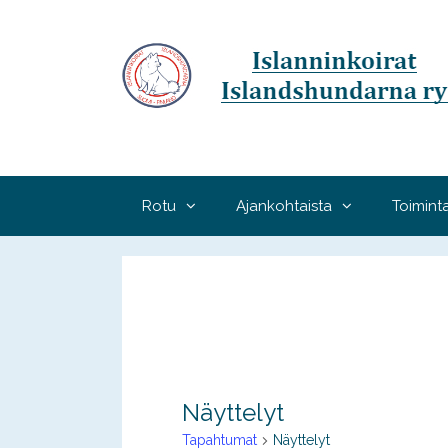
Siirry
sisältöön
Rotu
Ajankohtaista
Toimint
Näyttelyt
Tapahtumat
Näyttelyt