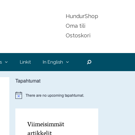
HundurShop
Oma tili
Ostoskori
Hae
s
Linkit
In English
Tapahtumat
There are no upcoming tapahtumat.
N
o
t
i
c
e
Viimeisimmät
artikkelit