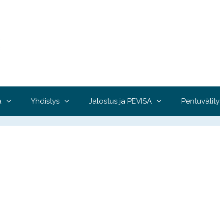
a
Yhdistys
Jalostus ja PEVISA
Pentuvälity