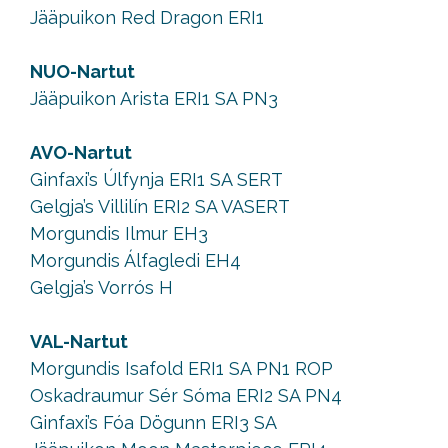
Jääpuikon Red Dragon ERI1
NUO-Nartut
Jääpuikon Arista ERI1 SA PN3
AVO-Nartut
Ginfaxi’s Úlfynja ERI1 SA SERT
Gelgja’s Villilín ERI2 SA VASERT
Morgundis Ilmur EH3
Morgundis Álfagledi EH4
Gelgja’s Vorrós H
VAL-Nartut
Morgundis Isafold ERI1 SA PN1 ROP
Oskadraumur Sér Sóma ERI2 SA PN4
Ginfaxi’s Fóa Dögunn ERI3 SA