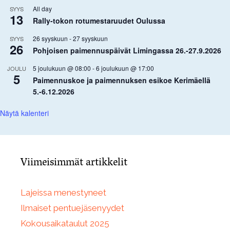
All day
SYYS
13
Rally-tokon rotumestaruudet Oulussa
26 syyskuun
-
27 syyskuun
SYYS
26
Pohjoisen paimennuspäivät Limingassa 26.-27.9.2026
5 joulukuun @ 08:00
-
6 joulukuun @ 17:00
JOULU
5
Paimennuskoe ja paimennuksen esikoe Kerimäellä
5.-6.12.2026
Näytä kalenteri
Viimeisimmät artikkelit
Lajeissa menestyneet
Ilmaiset pentuejäsenyydet
Kokousaikataulut 2025