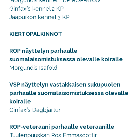
Morgundis kennel 1 KP ROP-KASV
Ginfaxi’s kennel 2 KP
Jääpuikon kennel 3 KP
KIERTOPALKINNOT
ROP näyttelyn parhaalle
suomalaisomistuksessa olevalle koiralle
Morgundis Isafold
VSP näyttelyn vastakkaisen sukupuolen
parhaalle suomalaisomistuksessa olevalle
koiralle
Ginfaxi’s Dagbjartur
ROP-veteraani parhaalle veteraanille
Tuulenpuuskan Ros Emmasdottir