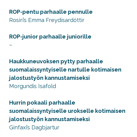
ROP-pentu parhaalle pennulle
Rosiri’s Emma Freydísardóttir
ROP-junior parhaalle juniorille
–
Haukkuneuvoksen pytty parhaalle
suomalaissyntyiselle nartulle kotimaisen
jalostustyön kannustamiseksi
Morgundis Isafold
Hurrin pokaali parhaalle
suomalaissyntyiselle urokselle kotimaisen
jalostustyön kannustamiseksi
Ginfaxi’s Dagbjartur