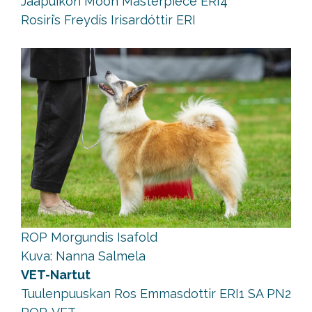
Jääpuikon Moon Masterpiece ERI4
Rosiri’s Freydís Irisardóttir ERI
ROP Morgundis Isafold
Kuva: Nanna Salmela
VET-Nartut
Tuulenpuuskan Ros Emmasdottir ERI1 SA PN2