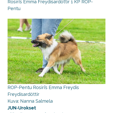
Rosiri’s Emma Freydísardóttir 1 KP ROP-
Pentu
ROP-Pentu Rosiri’s Emma Freydis
Freydísardóttir
Kuva: Nanna Salmela
JUN-Urokset