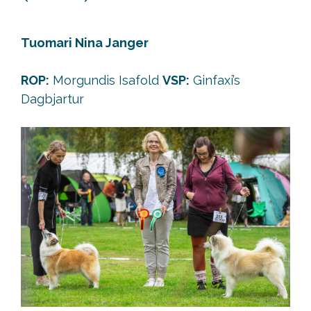
Tuomari Nina Janger
ROP:
Morgundis Isafold
VSP:
Ginfaxi’s
Dagbjartur