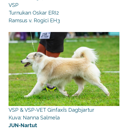
VSP
Turnukan Oskar ERI2
Ramsus v. Rogici EH3
VSP & VSP-VET Ginfaxi’s Dagbjartur
Kuva: Nanna Salmela
JUN-Nartut