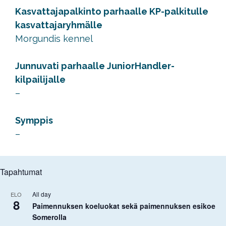
Kasvattajapalkinto parhaalle KP-palkitulle
kasvattajaryhmälle
Morgundis kennel
Junnuvati parhaalle JuniorHandler-
kilpailijalle
–
Symppis
–
Tapahtumat
All day
ELO
8
Paimennuksen koeluokat sekä paimennuksen esikoe
Somerolla