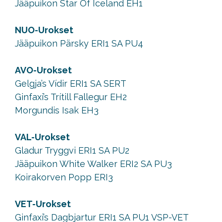
Jääpuikon Star Of Iceland EH1
NUO-Urokset
Jääpuikon Pärsky ERI1 SA PU4
AVO-Urokset
Gelgja’s Vídir ERI1 SA SERT
Ginfaxi’s Trítill Fallegur EH2
Morgundis Isak EH3
VAL-Urokset
Gladur Tryggvi ERI1 SA PU2
Jääpuikon White Walker ERI2 SA PU3
Koirakorven Popp ERI3
VET-Urokset
Ginfaxi’s Dagbjartur ERI1 SA PU1 VSP-VET