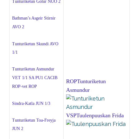
Tunturiketun Golur NUO 2
Bathman’s Asgeir Stirnir
AVO 2
Tunturiketun Skundi AVO
1/1
Tunturiketun Asmundur
VET 1/1 SA PU1 CACIB
ROP
Tunturiketun
ROP-vet ROP
Asmundur
Sindra-Katla JUN 1/3
VSP
Tuulenpuuskan Frida
Tunturiketun Toa-Freyja
JUN 2