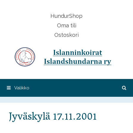
Siirry
sisältöön
HundurShop
Oma tili
Ostoskori
Valikko
Jyväskylä 17.11.2001