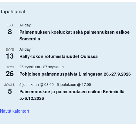
Tapahtumat
All day
ELO
8
Paimennuksen koeluokat sekä paimennuksen esikoe
Somerolla
All day
SYYS
13
Rally-tokon rotumestaruudet Oulussa
26 syyskuun
-
27 syyskuun
SYYS
26
Pohjoisen paimennuspäivät Limingassa 26.-27.9.2026
5 joulukuun @ 08:00
-
6 joulukuun @ 17:00
JOULU
5
Paimennuskoe ja paimennuksen esikoe Kerimäellä
5.-6.12.2026
Näytä kalenteri