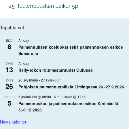
45. Tuulenpuuskan Leikur 5p
Tapahtumat
All day
ELO
8
Paimennuksen koeluokat sekä paimennuksen esikoe
Somerolla
All day
SYYS
13
Rally-tokon rotumestaruudet Oulussa
26 syyskuun
-
27 syyskuun
SYYS
26
Pohjoisen paimennuspäivät Limingassa 26.-27.9.2026
5 joulukuun @ 08:00
-
6 joulukuun @ 17:00
JOULU
5
Paimennuskoe ja paimennuksen esikoe Kerimäellä
5.-6.12.2026
Näytä kalenteri