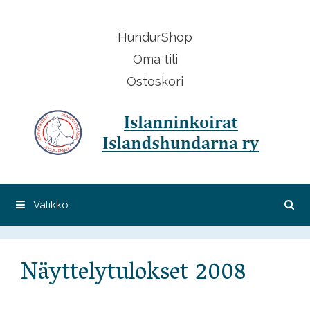
Siirry
sisältöön
HundurShop
Oma tili
Ostoskori
Valikko
Näyttelytulokset 2008