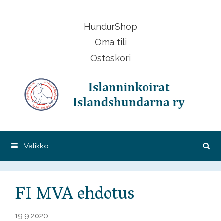
Siirry
sisältöön
HundurShop
Oma tili
Ostoskori
Valikko
FI MVA ehdotus
19.9.2020