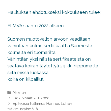
Hallituksen ehdotukseksi kokoukseen tulee:
FI MVA sääntö 2022 alkaen
Suomen muotovalion arvoon vaaditaan
vähintään kolme sertifikaattia Suomesta
kolmelta eri tuomarilta.
Vähintään yksi näistä sertifikaateista on
saatava koiran täytettyä 24 kk, riippumatta
siitä missä luokassa
koira on kilpaillut
Kategoriat
Yleinen
Artikkelien
JÄSENMAKSUT 2020
selaus
Epilepsia tutkimus Hannes Lohen
tutkimusryhmällä