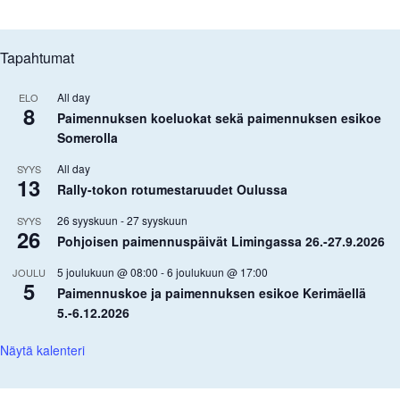
Tapahtumat
All day
ELO
8
Paimennuksen koeluokat sekä paimennuksen esikoe
Somerolla
All day
SYYS
13
Rally-tokon rotumestaruudet Oulussa
26 syyskuun
-
27 syyskuun
SYYS
26
Pohjoisen paimennuspäivät Limingassa 26.-27.9.2026
5 joulukuun @ 08:00
-
6 joulukuun @ 17:00
JOULU
5
Paimennuskoe ja paimennuksen esikoe Kerimäellä
5.-6.12.2026
Näytä kalenteri