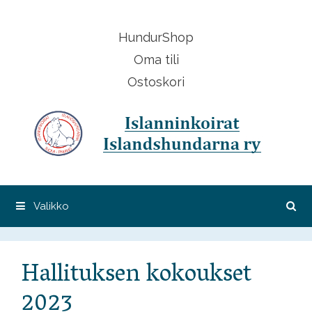
Siirry
sisältöön
HundurShop
Oma tili
Ostoskori
Valikko
Hallituksen kokoukset
2023