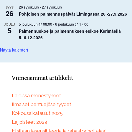
26 syyskuun
-
27 syyskuun
SYYS
26
Pohjoisen paimennuspäivät Limingassa 26.-27.9.2026
5 joulukuun @ 08:00
-
6 joulukuun @ 17:00
JOULU
5
Paimennuskoe ja paimennuksen esikoe Kerimäellä
5.-6.12.2026
Näytä kalenteri
Viimeisimmät artikkelit
Lajeissa menestyneet
Ilmaiset pentuejäsenyydet
Kokousaikataulut 2025
Lajipisteet 2024
Etsitään jäsensihteeriä ja rahastonhoitajaa!