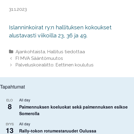
31.1.2023
Islanninkoirat ry:n hallituksen kokoukset
alustavasti viikoilla 23, 36 ja 49.
Kategoriat
Ajankohtaista
,
Hallitus tiedottaa
Artikkelien
FI MVA Sääntömuutos
selaus
Palveluskoiraliitto: Eettinen koulutus
Tapahtumat
All day
ELO
8
Paimennuksen koeluokat sekä paimennuksen esikoe
Somerolla
All day
SYYS
13
Rally-tokon rotumestaruudet Oulussa